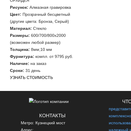
ОРХИДЕЯ
Рисунок:
Алмазная гравировка
Цвет:
Прозрачный бесцветный
(другие цвета: Бронза, Серый)
Материал:
Стекло
Размеры:
600/700/800х2000
(возможен любой размер)
Толщина:
8мм;10 мм
Фурнитура:
компл. от 9795 руб.
Наличие:
на заказ
Сроки:
31 день
УЗНАТЬ СТОИМОСТЬ
ЧТ
представит
КОНТАКТЫ
комплексно
Метро: Кузнецкий мост
использова
Адрес:
надежный и