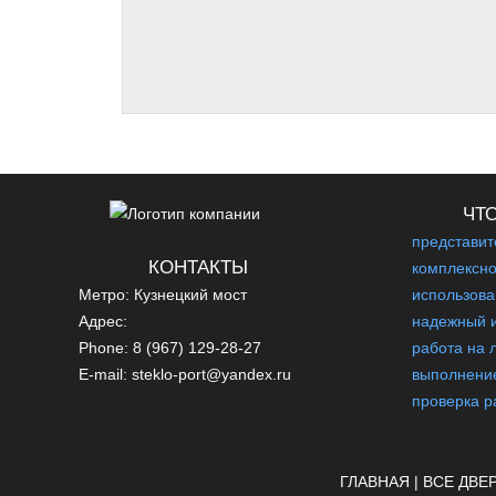
Стоимость фурнитуры:
5 059 руб.
Наличие:
На заказ
Сроки:
20 дней
ЧТ
представит
КОНТАКТЫ
комплексно
Метро: Кузнецкий мост
использова
Адрес:
надежный и
Phone: 8 (967) 129-28-27
работа на 
E-mail: steklo-port@yandex.ru
выполнение
проверка р
ГЛАВНАЯ
|
ВСЕ ДВЕ